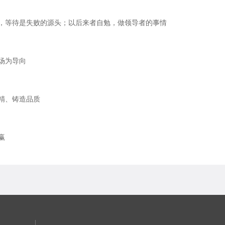
，等待是失败的源头；以后来者自勉，做领导者的事情
场为导向
精、铸造品质
赢